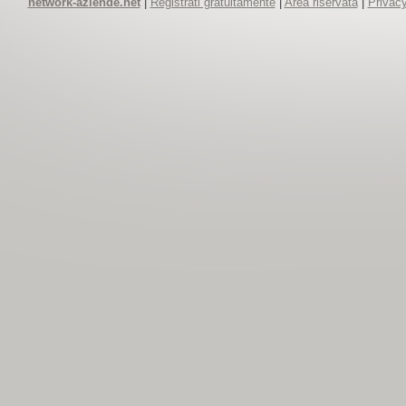
network-aziende.net
|
Registrati gratuitamente
|
Area riservata
|
Privacy