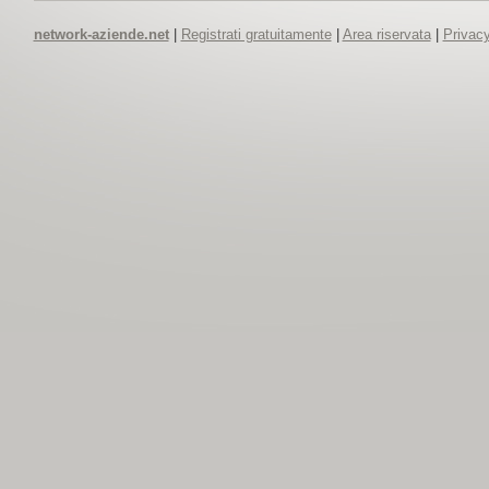
network-aziende.net
|
Registrati gratuitamente
|
Area riservata
|
Privacy