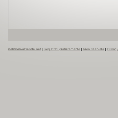
network-aziende.net
|
Registrati gratuitamente
|
Area riservata
|
Privacy