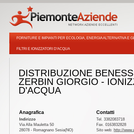
FORNITURE E IMPIANTI PER ECOLOGIA, ENERGIA ALTERNATIVA E GE
FILTRI E IONIZZATORI D'ACQUA
DISTRIBUZIONE BENESS
ZERBIN GIORGIO - IONI
D'ACQUA
Anagrafica
Contatti
Indirizzo
Tel. 3382083718
Via Alla Mauletta 50
Fax. 0163832828
28078 - Romagnano Sesia(NO)
Sito web:
http://www