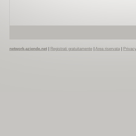
network-aziende.net
|
Registrati gratuitamente
|
Area riservata
|
Privacy