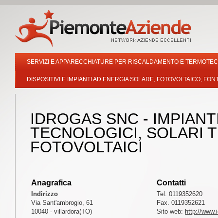
SERVIZI E APPARECCHIATURE PER RISCALDAMENTO E TERMOTEC
DISPOSITIVI E IMPIANTI AD ENERGIA SOLARE, FOTOVOLTAICO, FONT
IDROGAS SNC - IMPIANT
TECNOLOGICI, SOLARI T
FOTOVOLTAICI
Anagrafica
Contatti
Indirizzo
Tel. 0119352620
Via Sant'ambrogio, 61
Fax. 0119352621
10040 - villardora(TO)
Sito web:
http://www.