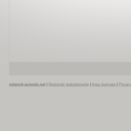
network-aziende.net
|
Registrati gratuitamente
|
Area riservata
|
Privacy