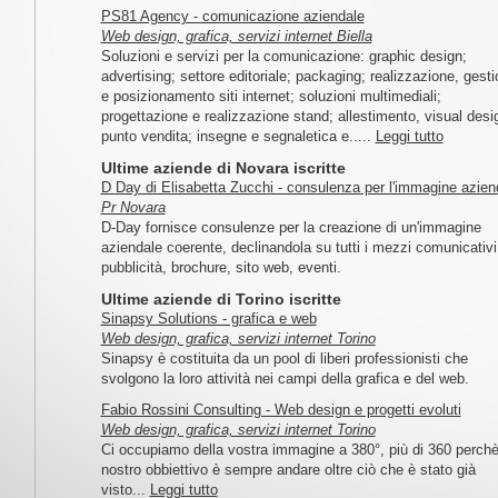
PS81 Agency - comunicazione aziendale
Web design, grafica, servizi internet Biella
Soluzioni e servizi per la comunicazione: graphic design;
advertising; settore editoriale; packaging; realizzazione, gest
e posizionamento siti internet; soluzioni multimediali;
progettazione e realizzazione stand; allestimento, visual desi
punto vendita; insegne e segnaletica e.....
Leggi tutto
Ultime aziende di Novara iscritte
D Day di Elisabetta Zucchi - consulenza per l'immagine azien
Pr Novara
D-Day fornisce consulenze per la creazione di un'immagine
aziendale coerente, declinandola su tutti i mezzi comunicativi
pubblicità, brochure, sito web, eventi.
Ultime aziende di Torino iscritte
Sinapsy Solutions - grafica e web
Web design, grafica, servizi internet Torino
Sinapsy è costituita da un pool di liberi professionisti che
svolgono la loro attività nei campi della grafica e del web.
Fabio Rossini Consulting - Web design e progetti evoluti
Web design, grafica, servizi internet Torino
Ci occupiamo della vostra immagine a 380°, più di 360 perchè 
nostro obbiettivo è sempre andare oltre ciò che è stato già
visto...
Leggi tutto