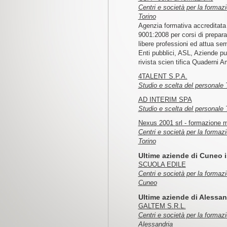
Centri e società per la formaz
Torino
Agenzia formativa accreditata
9001:2008 per corsi di preparaz
libere professioni ed attua sem
Enti pubblici, ASL, Aziende pu
rivista scien tifica Quaderni A
4TALENT S.P.A.
Studio e scelta del personale 
AD INTERIM SPA
Studio e scelta del personale 
Nexus 2001 srl - formazione m
Centri e società per la formaz
Torino
Ultime aziende di Cuneo i
SCUOLA EDILE
Centri e società per la formaz
Cuneo
Ultime aziende di Alessand
GALTEM S.R.L.
Centri e società per la formaz
Alessandria