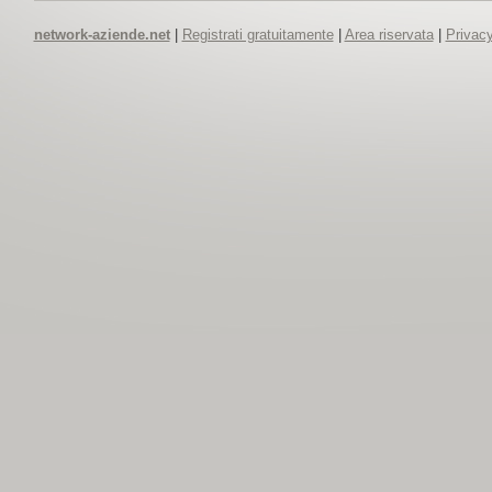
network-aziende.net
|
Registrati gratuitamente
|
Area riservata
|
Privacy