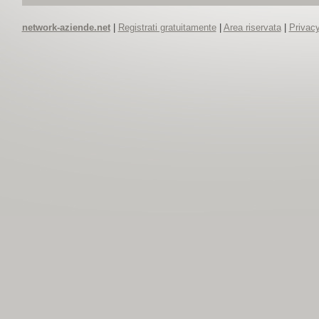
network-aziende.net
|
Registrati gratuitamente
|
Area riservata
|
Privacy