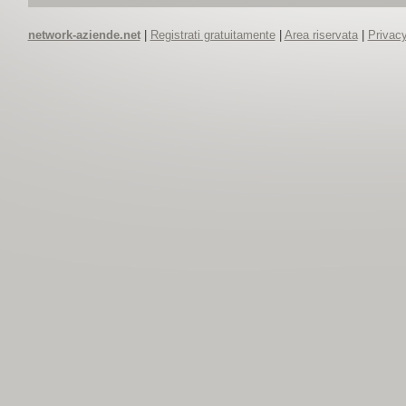
network-aziende.net
|
Registrati gratuitamente
|
Area riservata
|
Privacy