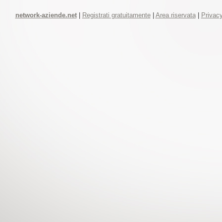
network-aziende.net
|
Registrati gratuitamente
|
Area riservata
|
Privacy