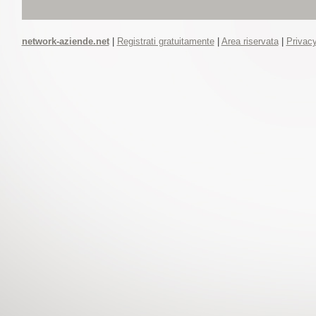
network-aziende.net
|
Registrati gratuitamente
|
Area riservata
|
Privacy