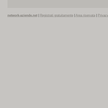
network-aziende.net
|
Registrati gratuitamente
|
Area riservata
|
Privacy