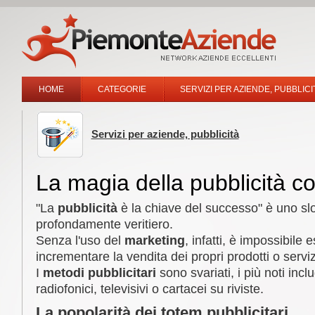
HOME
CATEGORIE
SERVIZI PER AZIENDE, PUBBLICI
Servizi per aziende, pubblicità
La magia della pubblicità co
"La
pubblicità
è la chiave del successo" è uno slo
profondamente veritiero.
Senza l'uso del
marketing
, infatti, è impossibile 
incrementare la vendita dei propri prodotti o serviz
I
metodi pubblicitari
sono svariati, i più noti inc
radiofonici, televisivi o cartacei su riviste.
La popolarità dei totem pubblicitari