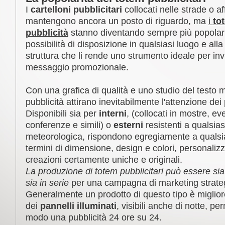
I
cartelloni pubblicitari
collocati nelle strade o aff
mantengono ancora un posto di riguardo, ma
i
to
pubblicità
stanno diventando sempre più popolari 
possibilità di disposizione in qualsiasi luogo e alla
struttura che li rende uno strumento ideale per inv
messaggio promozionale.
Con una grafica di qualità e uno studio del testo m
pubblicità attirano inevitabilmente l'attenzione dei
Disponibili sia per
interni
, (collocati in mostre, eve
conferenze e simili) o
esterni
resistenti a qualsia
meteorologica, rispondono egregiamente a qualsia
termini di dimensione, design e colori, personalizz
creazioni certamente uniche e originali.
La produzione di totem pubblicitari può essere si
sia in serie
per una campagna di marketing strategi
Generalmente un prodotto di questo tipo è miglior
dei
pannelli illuminati
, visibili anche di notte, p
modo una pubblicità 24 ore su 24.