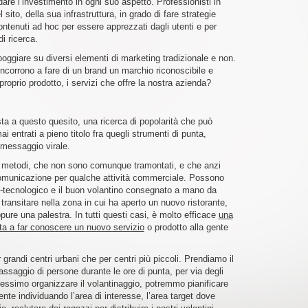
are l’investimento in ogni suo aspetto. Professionisti in
 sito, della sua infrastruttura, in grado di fare strategie
ontenuti ad hoc per essere apprezzati dagli utenti e per
di ricerca.
ggiare su diversi elementi di marketing tradizionale e non.
oncorrono a fare di un brand un marchio riconoscibile e
proprio prodotto, i servizi che offre la nostra azienda?
ta a questo quesito, una ricerca di popolarità che può
i entrati a pieno titolo fra quegli strumenti di punta,
 messaggio virale.
 metodi, che non sono comunque tramontati, e che anzi
municazione per qualche attività commerciale. Possono
r-tecnologico e il buon volantino consegnato a mano da
 transitare nella zona in cui ha aperto un nuovo ristorante,
ure una palestra. In tutti questi casi, è molto efficace
una
rata a far conoscere un nuovo servizio
o prodotto alla gente
 grandi centri urbani che per centri più piccoli. Prendiamo il
passaggio di persone durante le ore di punta, per via degli
volessimo organizzare il volantinaggio, potremmo pianificare
nte individuando l’area di interesse, l’area target dove