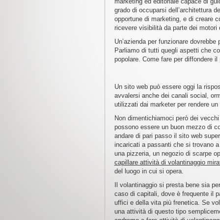
marketing ed editoriale capace di guid
grado di occuparsi dell’architettura del
opportune di marketing, e di creare c
ricevere visibilità da parte dei motori 
Un’azienda per funzionare dovrebbe po
Parliamo di tutti quegli aspetti che c
popolare. Come fare per diffondere il 
Un sito web può essere oggi la rispos
avvalersi anche dei canali social, orma
utilizzati dai marketer per rendere un
Non dimentichiamoci però dei vecchi
possono essere un buon mezzo di co
andare di pari passo il sito web supe
incaricati a passanti che si trovano a
una pizzeria, un negozio di scarpe opp
capillare attività di volantinaggio mi
del luogo in cui si opera.
Il volantinaggio si presta bene sia per
caso di capitali, dove è frequente il 
uffici e della vita più frenetica. Se 
una attività di questo tipo sempliceme