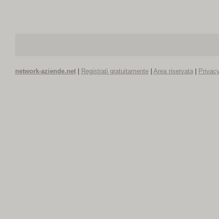
network-aziende.net
|
Registrati gratuitamente
|
Area riservata
|
Privacy