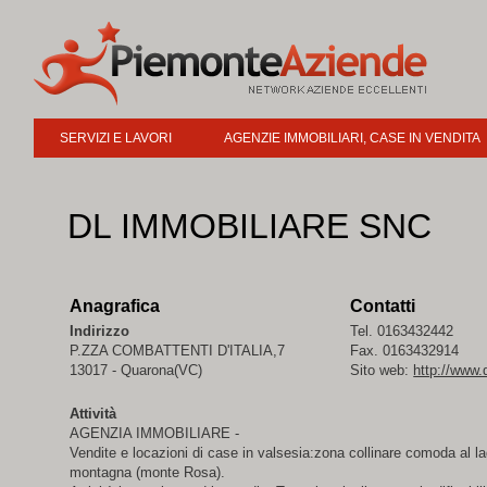
SERVIZI E LAVORI
AGENZIE IMMOBILIARI, CASE IN VENDITA
DL IMMOBILIARE SNC
Anagrafica
Contatti
Indirizzo
Tel. 0163432442
P.ZZA COMBATTENTI D'ITALIA,7
Fax. 0163432914
13017 - Quarona(VC)
Sito web:
http://www.d
Attività
AGENZIA IMMOBILIARE -
Vendite e locazioni di case in valsesia:zona collinare comoda al la
montagna (monte Rosa).