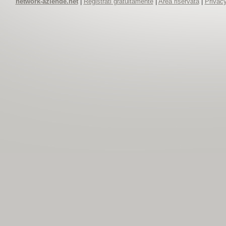
network-aziende.net
|
Registrati gratuitamente
|
Area riservata
|
Privacy