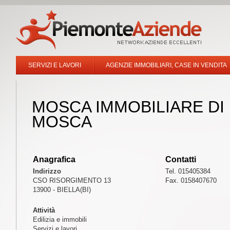
SERVIZI E LAVORI
AGENZIE IMMOBILIARI, CASE IN VENDITA
MOSCA IMMOBILIARE DI
MOSCA
Anagrafica
Contatti
Indirizzo
Tel. 015405384
CSO RISORGIMENTO 13
Fax. 0158407670
13900 - BIELLA(BI)
Attività
Edilizia e immobili
Servizi e lavori