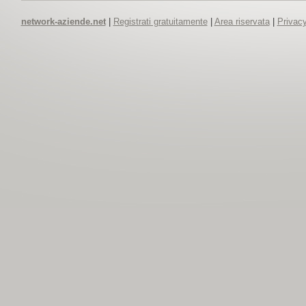
network-aziende.net
|
Registrati gratuitamente
|
Area riservata
|
Privacy