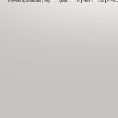
network-aziende.net
|
Registrati gratuitamente
|
Area riservata
|
Privacy