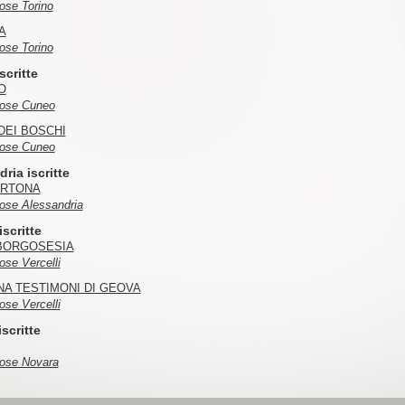
iose Torino
A
iose Torino
scritte
O
giose Cuneo
DEI BOSCHI
giose Cuneo
ria iscritte
ORTONA
giose Alessandria
iscritte
 BORGOSESIA
iose Vercelli
A TESTIMONI DI GEOVA
iose Vercelli
scritte
giose Novara