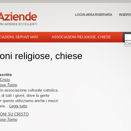
LOGIN AREA RISERVATA
INSERI
IAZIONI, SERVIZI VARI
ASSOCIAZIONI RELIGIOSE, CHIESE
oni religiose, chiese
scritte
Cristo
iose Torino
in associazione culturale cattolica.
di tutti i giorni, dove la gente
Per questo utilizziamo anche i mezzi
ria...
Leggi tutto
ONI SU CRISTO
iose Torino