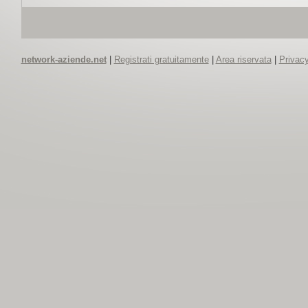
network-aziende.net
|
Registrati gratuitamente
|
Area riservata
|
Privacy