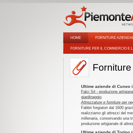
HOME
FORNITURE AZIENDALI
FORNITURE PER IL COMMERCIO E L
Forniture
Ultime aziende di Cuneo i
Falci Srl - produzione artigianal
giardinaggio
Attrezzature e forniture per n
Fabbri forgiatori dal 1600 graz
realizziamo gli attrezzi del mes
millenaria, conservando una tr
produzione artigianale di attrezz
Ultime aziende di Torino i