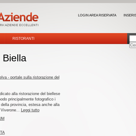
LOGIN AREA RISERVATA
INSERI
RISTORANTI
 Biella
lva - portale sulla ristorazione del
edicato alla ristorazione del biellese
modo principalmente fotografico i
la della provincia, estesa anche alla
i Viverone...
Leggi tutto
UM
ITA