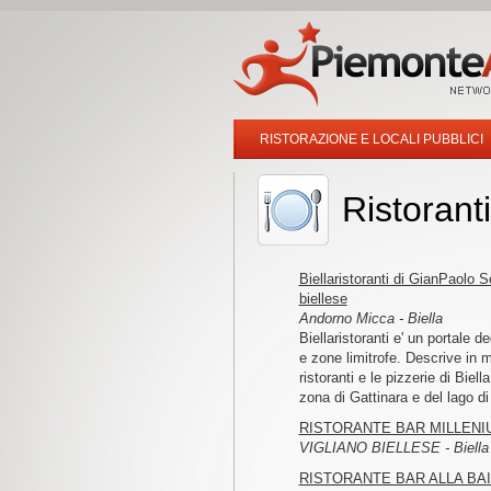
RISTORAZIONE E LOCALI PUBBLICI
Ristoranti
Biellaristoranti di GianPaolo Se
biellese
Andorno Micca - Biella
Biellaristoranti e' un portale d
e zone limitrofe. Descrive in 
ristoranti e le pizzerie di Biel
zona di Gattinara e del lago d
RISTORANTE BAR MILLENI
VIGLIANO BIELLESE - Biella
RISTORANTE BAR ALLA BA