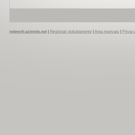
network-aziende.net
|
Registrati gratuitamente
|
Area riservata
|
Privacy