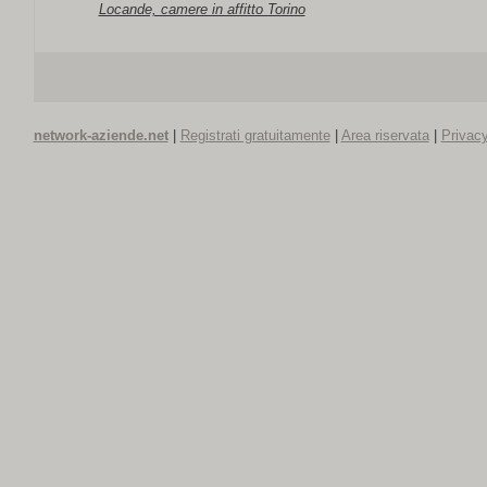
Locande, camere in affitto Torino
network-aziende.net
|
Registrati gratuitamente
|
Area riservata
|
Privacy