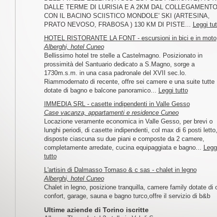
DALLE TERME DI LURISIA E A 2KM DAL COLLEGAMENT
CON IL BACINO SCIISTICO MONDOLE' SKI (ARTESINA,
PRATO NEVOSO, FRABOSA ) 130 KM DI PISTE...
Leggi tut
HOTEL RISTORANTE LA FONT - escursioni in bici e in moto
Alberghi, hotel Cuneo
Bellissimo hotel tre stelle a Castelmagno. Posizionato in
prossimità del Santuario dedicato a S.Magno, sorge a
1730m.s.m. in una casa padronale del XVII sec.lo.
Riammodernato di recente, offre sei camere e una suite tutte
dotate di bagno e balcone panoramico...
Leggi tutto
IMMEDIA SRL - casette indipendenti in Valle Gesso
Case vacanza, appartamenti e residence Cuneo
Locazione veramente economica in Valle Gesso, per brevi o
lunghi periodi, di casette indipendenti, col max di 6 posti letto
disposte ciascuna su due piani e composte da 2 camere,
completamente arredate, cucina equipaggiata e bagno...
Legg
tutto
L'artisin di Dalmasso Tomaso & c sas - chalet in legno
Alberghi, hotel Cuneo
Chalet in legno, posizione tranquilla, camere family dotate di 
confort, garage, sauna e bagno turco,offre il servizio di b&b
Ultime aziende di Torino iscritte