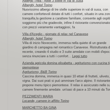
Albergo Thea - hotel 3 stelle in Val di Susa
Alberghi, hotel Torino
Nuovissimo albergo di tre stelle superiore in val di susa, con
camere confortevoli dotate di tutti i confort, situato in una zon
tranquilla,la gestione a carattere familiare, consente agli ospit
soggiorno più che gradevole, infine il ristorante convenzionato
con prezzi veramente vantaggiosi, fa
Villa d'Azeglio - giornate di relax nel Canavese
Alberghi, hotel Torino
Villa di inizio Novecento, immersa nella quiete di un grande
giardino di campagna nel romantico Canavese. Ristrutturata d
recente, creando 4 studio e 3 suite arredate con mobili d'epoc
senza rinunciare a tutti i comfort...
Leggi tutto
Azienda agricola domina elisabetta - agriturismo con cucina ti
piemontese
Agriturismo, B&B Torino
Cascina domina, immersa in quasi 10 ettari di frutteti, uliveto,
vigna. Dai suoi prati si può ammirare l'arco alpino. Il ristorante
propone menu tipico piemontese. Il relax è assicurato nelle s
camere finemente arredate. un'oasi di pace a 10 minuti da Tor
PEZZIMENTI MARIA
Locande, camere in affitto Torino
MARCHETTO BA GINA