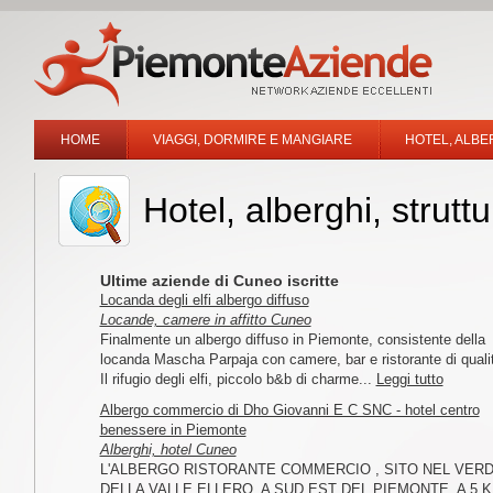
HOME
VIAGGI, DORMIRE E MANGIARE
HOTEL, ALBE
Hotel, alberghi, struttu
Ultime aziende di Cuneo iscritte
Locanda degli elfi albergo diffuso
Locande, camere in affitto Cuneo
Finalmente un albergo diffuso in Piemonte, consistente della
locanda Mascha Parpaja con camere, bar e ristorante di quali
Il rifugio degli elfi, piccolo b&b di charme...
Leggi tutto
Albergo commercio di Dho Giovanni E C SNC - hotel centro
benessere in Piemonte
Alberghi, hotel Cuneo
L'ALBERGO RISTORANTE COMMERCIO , SITO NEL VER
DELLA VALLE ELLERO, A SUD EST DEL PIEMONTE, A 5 