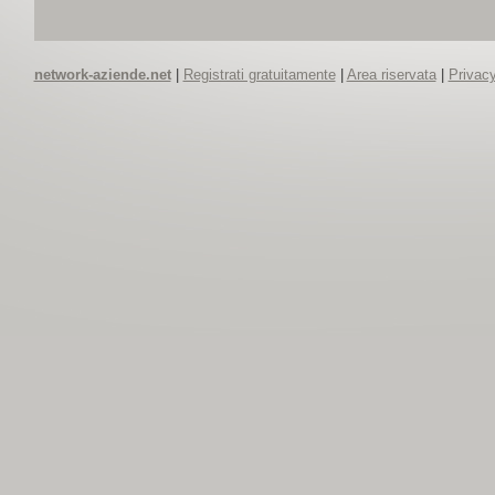
network-aziende.net
|
Registrati gratuitamente
|
Area riservata
|
Privacy