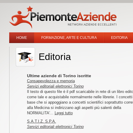
HOME
FORMAZIONE, ARTE E CULTURA
EDITORIA
Editoria
Ultime aziende di Torino iscritte
Consapevolezza e memoria
Servizi editoriali elettronici Torino
Il testo di questo file è il pdf scaricabile in rete di un libro edit
come tale e acquistabile normalmente nelle librerie. I concetti
base che si appoggiano a concetti scientifici soprattutto correl
alla Medicina si indirizzano agli aspetti più salenti della
NORMALITA'...
Leggi tutto
S.A.T.I.Z. S.P.A.
Servizi editoriali elettronici Torino